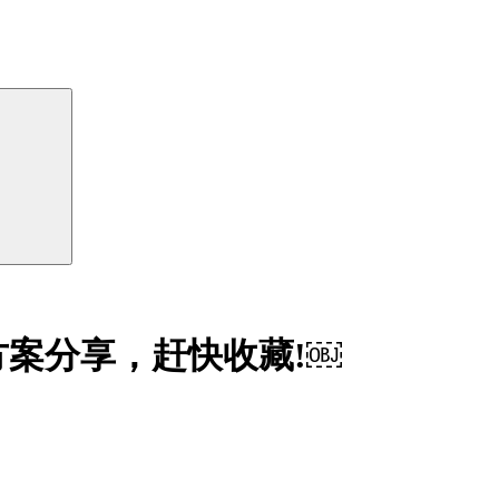
案分享，赶快收藏!￼